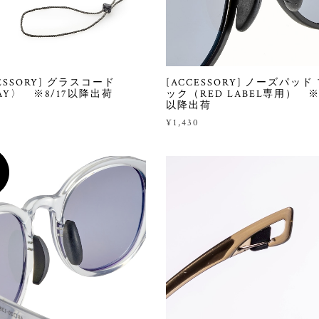
CESSORY] グラスコード
[ACCESSORY] ノーズパッド
RAY〉 ※8/17以降出荷
ック（RED LABEL専用） ※8
以降出荷
0
¥1,430