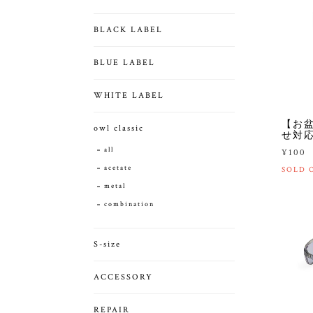
BLACK LABEL
BLUE LABEL
WHITE LABEL
【お
owl classic
せ対
all
¥100
acetate
SOLD 
metal
combination
S-size
ACCESSORY
REPAIR