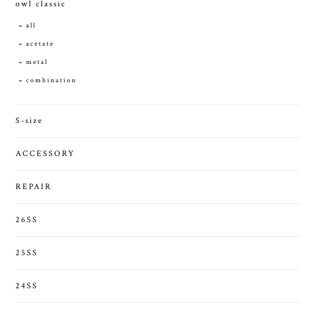
owl classic
all
acetate
metal
combination
S-size
ACCESSORY
REPAIR
26SS
25SS
24SS