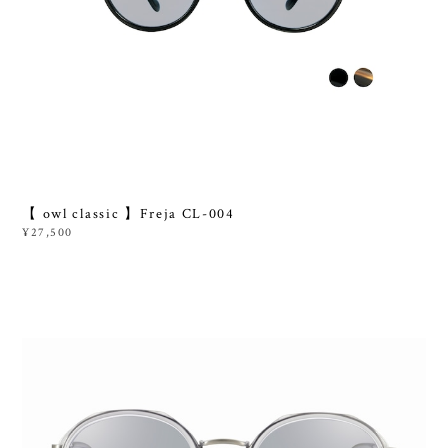
【 owl classic 】Freja CL-004
¥27,500