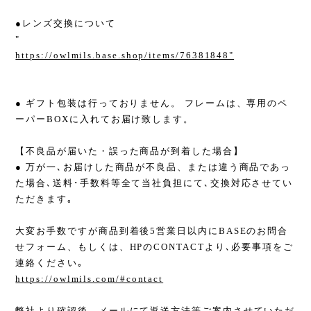
●レンズ交換について
"
https://owlmils.base.shop/items/76381848"
● ギフト包装は行っておりません。 フレームは、専用のペ
ーパーBOXに入れてお届け致します。
【不良品が届いた・誤った商品が到着した場合】
● 万が一､お届けした商品が不良品、または違う商品であっ
た場合､送料･手数料等全て当社負担にて､交換対応させてい
ただきます｡
大変お手数ですが商品到着後5営業日以内にBASEのお問合
せフォーム、もしくは、HPのCONTACTより､必要事項をご
連絡ください｡
https://owlmils.com/#contact
弊社より確認後、メールにて返送方法等ご案内させていただ