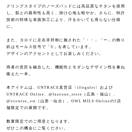
クリングスタイプのノーズパッドには高品質なチタンを採用
し、肌との親和性も高く、掛け心地も軽やか。さらに、特許
技術の特殊な表面加工により、汗をかいても滑らない仕様
に。
また、ヨロイに左右非対称に施された「・・」「ー」の飾り
鋲はモールス信号で「U」を表しています。
デザインのアクセントとしてお楽しみください。
両者の意匠を融合した、機能性とモダンなデザイン性を兼ね
備えた一本。
本アイテムは、UNTRACE直営店〈illeguler〉および
UNTRACE Online、@fazeone_store（広島・福山）、
@stirwise_est（山形・仙台）、OWL MILS Onlineの5店
舗限定での展開です。
数量限定でのご用意となります。
ぜひこの機会にご覧ください。