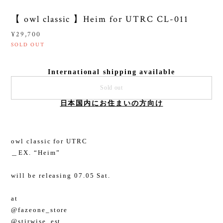
【 owl classic 】Heim for UTRC CL-011
¥29,700
SOLD OUT
International shipping available
Sold out
日本国内にお住まいの方向け
owl classic for UTRC
＿EX. “Heim”
will be releasing 07.05 Sat.
at
@fazeone_store
@stirwise_est