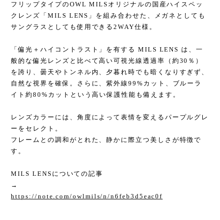
フリップタイプのOWL MILSオリジナルの国産ハイスペッ
クレンズ「MILS LENS」を組み合わせた、メガネとしても
サングラスとしても使用できる2WAY仕様。
「偏光＋ハイコントラスト」を有する MILS LENS は、一
般的な偏光レンズと比べて高い可視光線透過率（約30％）
を誇り、曇天やトンネル内、夕暮れ時でも暗くなりすぎず、
自然な視界を確保。さらに、紫外線99%カット、ブルーラ
イト約80%カットという高い保護性能も備えます。
レンズカラーには、角度によって表情を変えるパープルグレ
ーをセレクト。
フレームとの調和がとれた、静かに際立つ美しさが特徴で
す。
MILS LENSについての記事
→
https://note.com/owlmils/n/n6feb3d5eac0f